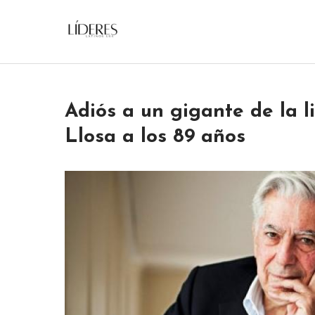
Skip
to
Lideres Latinos Usa
content
Adiós a un gigante de la l
Llosa a los 89 años