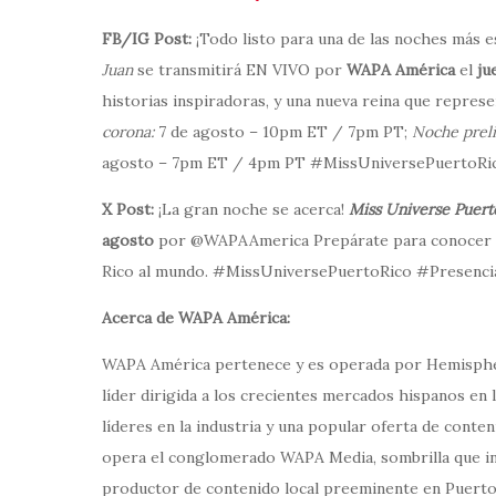
FB/IG Post:
¡Todo listo para una de las noches más 
Juan
se transmitirá EN VIVO por
WAPA América
el
ju
historias inspiradoras, y una nueva reina que represe
corona:
7 de agosto – 10pm ET / 7pm PT;
Noche preli
agosto – 7pm ET / 4pm PT #MissUniversePuertoRi
X Post:
¡La gran noche se acerca!
Miss Universe Puert
agosto
por @WAPAAmerica Prepárate para conocer a l
Rico al mundo. #MissUniversePuertoRico #Presenci
Acerca de WAPA América:
WAPA América pertenece y es operada por Hemispher
líder dirigida a los crecientes mercados hispanos en 
líderes en la industria y una popular oferta de conte
opera el conglomerado WAPA Media, sombrilla que incl
productor de contenido local preeminente en Puert