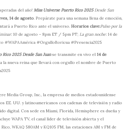
esperadas del año!
Miss Universe Puerto Rico 2025
Desde San
eves, 14 de agosto
. Prepárate para una semana llena de emoción,
ntará a Puerto Rico ante el universo.
Horarios clave:
Pulso por la
minar:
10 de agosto – 8pm ET / 5pm PT;
La gran noche:
14 de
co #WAPAAmérica #OrgulloBoricua #Presencia2025
o Rico 2025 Desde San Juan
se transmite en vivo el
14 de
a nueva reina que llevará con orgullo el nombre de Puerto
a2025
e Media Group, Inc., la empresa de medios estadounidense
los EE. UU. y latinoamericanos con cadenas de televisión y radio
nido digital. Con sede en Miami, Florida, Hemisphere es dueña y
uye WAPA TV, el canal líder de televisión abierta y el
o Rico, WKAQ 580AM y KQ105 FM, las estaciones AM y FM de