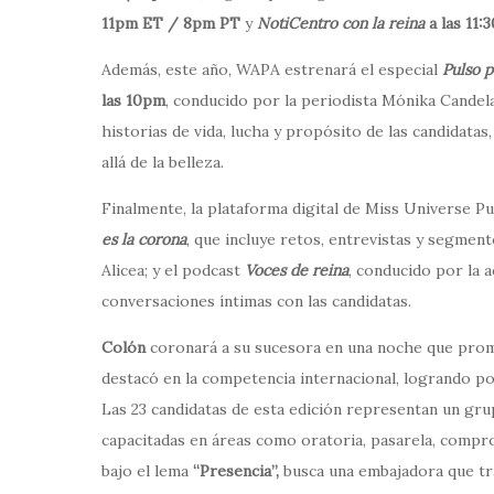
11pm ET / 8pm PT
y
NotiCentro con la reina
a las 11
Además, este año, WAPA estrenará el especial
Pulso p
las 10pm
, conducido por la periodista Mónika Candela
historias de vida, lucha y propósito de las candidata
allá de la belleza.
Finalmente, la plataforma digital de Miss Universe P
es la corona
, que incluye retos, entrevistas y segmen
Alicea; y el podcast
Voces de reina
, conducido por la 
conversaciones íntimas con las candidatas.
Colón
coronará a su sucesora en una noche que prome
destacó en la competencia internacional, logrando pos
Las 23 candidatas de esta edición representan un gr
capacitadas en áreas como oratoria, pasarela, compro
bajo el lema
“Presencia”,
busca una embajadora que tra