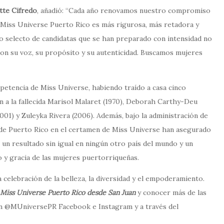
tte Cifredo
, añadió: “Cada año renovamos nuestro compromiso
de Miss Universe Puerto Rico es más rigurosa, más retadora y
 selecto de candidatas que se han preparado con intensidad no
 con su voz, su propósito y su autenticidad. Buscamos mujeres
mpetencia de Miss Universe, habiendo traído a casa cinco
en a la fallecida Marisol Malaret (1970), Deborah Carthy-Deu
001) y Zuleyka Rivera (2006). Además, bajo la administración de
s de Puerto Rico en el certamen de Miss Universe han asegurado
, un resultado sin igual en ningún otro país del mundo y un
to y gracia de las mujeres puertorriqueñas.
ta celebración de la belleza, la diversidad y el empoderamiento.
Miss Universe Puerto Rico desde San Juan
y conocer más de las
 en @MUniversePR Facebook e Instagram y a través del