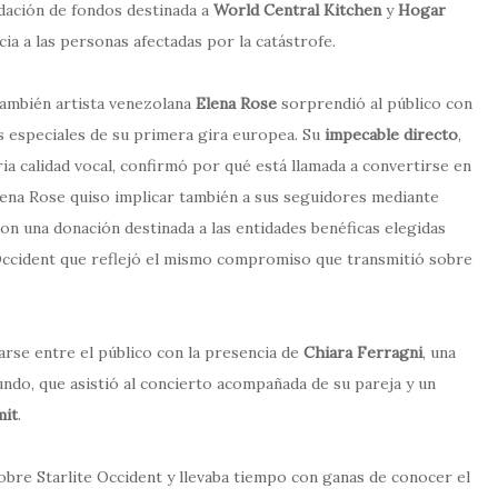
udación de fondos destinada a
World Central Kitchen
y
Hogar
ia a las personas afectadas por la catástrofe.
 también artista venezolana
Elena Rose
sorprendió al público con
ás especiales de su primera gira europea. Su
impecable directo
,
ia calidad vocal, confirmó por qué está llamada a convertirse en
Elena Rose quiso implicar también a sus seguidores mediante
 con una donación destinada a las entidades benéficas elegidas
te Occident que reflejó el mismo compromiso que transmitió sobre
jarse entre el público con la presencia de
Chiara Ferragni
, una
undo, que asistió al concierto acompañada de su pareja y un
mit
.
obre Starlite Occident y llevaba tiempo con ganas de conocer el