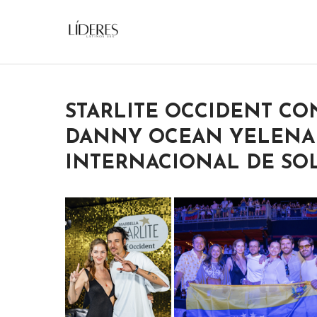
Skip
to
Lideres Latinos Usa
content
STARLITE OCCIDENT CO
DANNY OCEAN YELENA 
INTERNACIONAL DE SO