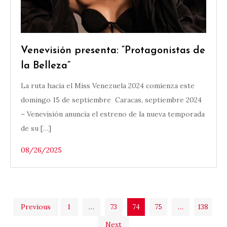
Venevisión presenta: “Protagonistas de
la Belleza”
La ruta hacia el Miss Venezuela 2024 comienza este
domingo 15 de septiembre Caracas, septiembre 2024
– Venevisión anuncia el estreno de la nueva temporada
de su […]
08/26/2025
Posts
Previous
1
…
73
74
75
…
138
Next