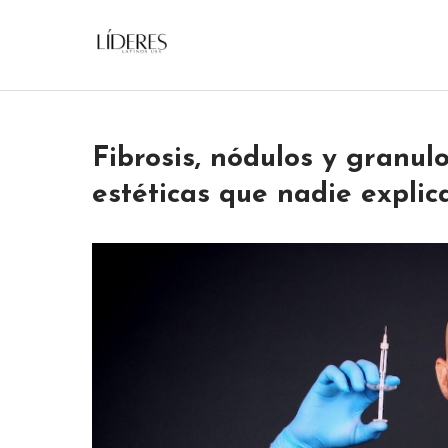
Skip
to
Lideres Latinos Usa
content
Fibrosis, nódulos y granul
estéticas que nadie explic