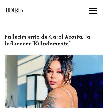
Skip
to
Lideres Latinos Usa
content
Fallecimiento de Carol Acosta, la
Influencer “Killadamente”