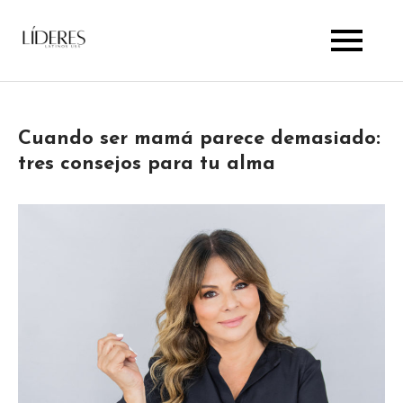
Skip
to
Lideres Latinos Usa
content
Cuando ser mamá parece demasiado:
tres consejos para tu alma