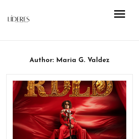
Skip
to
content
Lideres Latinos Usa
Author:
Maria G. Valdez